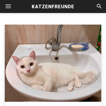
KATZEN IN ÄGYPTEN
KATZENFREUNDE
Handicaps
Katzen in Deutschland
Katzen in Griechenland
Start
Vermittlungshilfe
Katzen in Ägypten