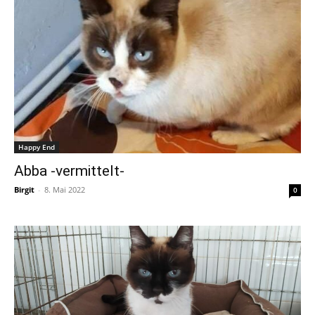
Happy End
Abba -vermittelt-
Birgit
-
8. Mai 2022
0