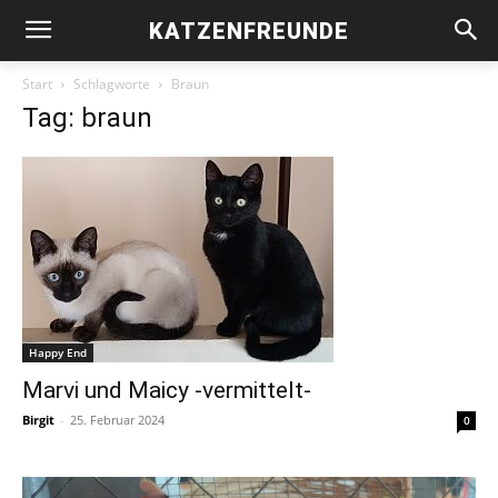
KATZENFREUNDE
Start
Schlagworte
Braun
Tag: braun
Happy End
Marvi und Maicy -vermittelt-
Birgit
-
25. Februar 2024
0