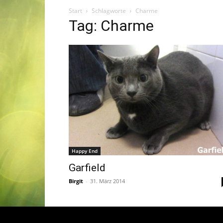
Start
Schlagworte
Charme
Tag: Charme
Happy End
Garfield
Birgit
-
31. März 2014