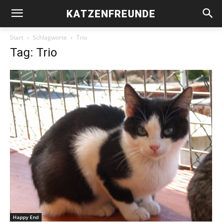
KATZENFREUNDE
Start
Schlagworte
Trio
Tag: Trio
Happy End