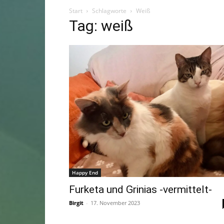
Start
Schlagworte
Weiß
Tag: weiß
Happy End
Furketa und Grinias -vermittelt-
Birgit
-
17. November 2023