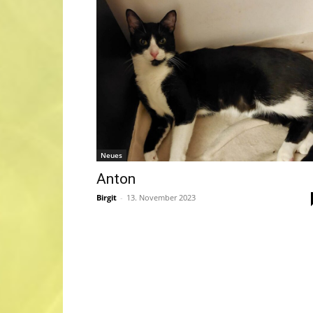
Neues
Anton
Birgit
-
13. November 2023