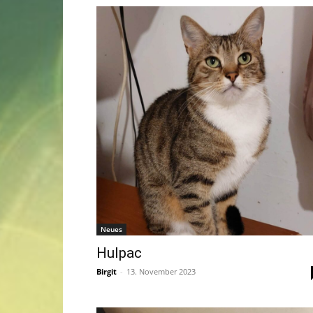
Neues
Hulpac
Birgit
-
13. November 2023