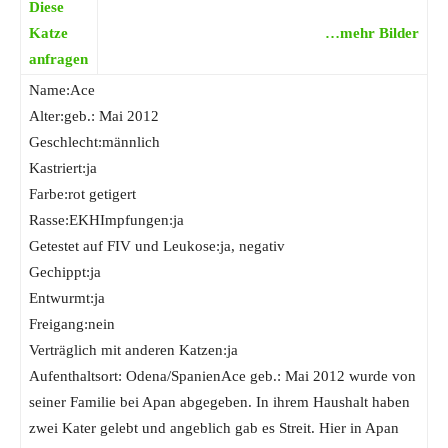
Diese
Katze
…mehr Bilder
anfragen
Name:Ace
Alter:geb.: Mai 2012
Geschlecht:männlich
Kastriert:ja
Farbe:rot getigert
Rasse:EKHImpfungen:ja
Getestet auf FIV und Leukose:ja, negativ
Gechippt:ja
Entwurmt:ja
Freigang:nein
Verträglich mit anderen Katzen:ja
Aufenthaltsort: Odena/SpanienAce geb.: Mai 2012 wurde von
seiner Familie bei Apan abgegeben. In ihrem Haushalt haben
zwei Kater gelebt und angeblich gab es Streit. Hier in Apan