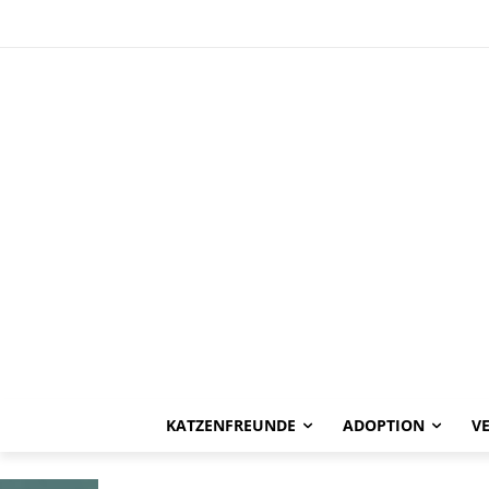
HAPPY END
Achilleas -ver
KATZENFREUNDE
ADOPTION
V