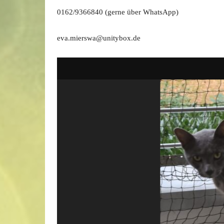
0162/9366840 (gerne über WhatsApp)
eva.mierswa@unitybox.de