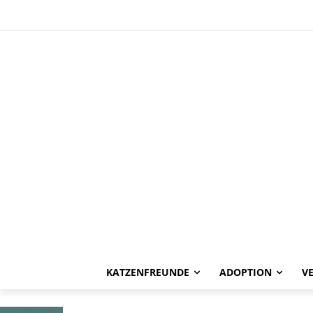
HAPPY END
Aladin -vermit
KATZENFREUNDE
ADOPTION
V