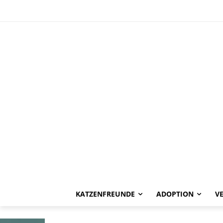
HAPPY END
Amada -vermit
KATZENFREUNDE
ADOPTION
V