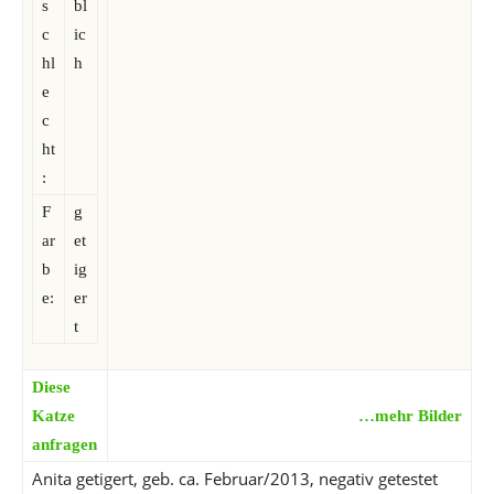
s
bl
c
ic
hl
h
e
c
ht
:
F
g
ar
et
b
ig
e:
er
t
Diese
Katze
…mehr Bilder
anfragen
Anita getigert, geb. ca. Februar/2013, negativ getestet