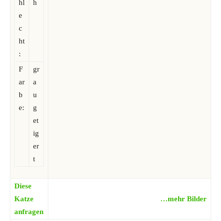
hl
h
e
c
ht
:
F
gr
ar
a
b
u
e:
g
et
ig
er
t
Diese
Katze
…mehr Bilder
anfragen