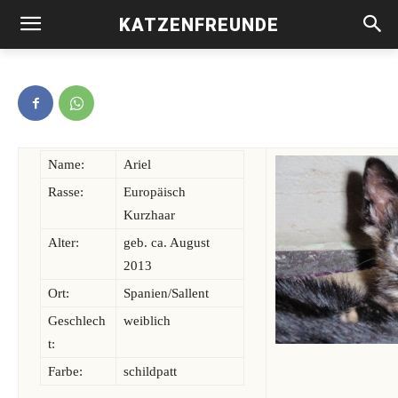
KATZENFREUNDE
Ariel -vermittelt-
Name:
Ariel
Rasse:
Europäisch
Kurzhaar
Alter:
geb. ca. August
2013
Ort:
Spanien/Sallent
Geschlech
weiblich
t:
Farbe:
schildpatt