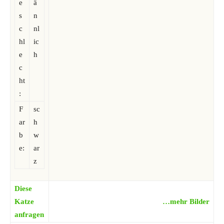
e
ä
s
n
c
nl
hl
ic
e
h
c
ht
:
F
sc
ar
h
b
w
e:
ar
z
Diese
Katze
…mehr Bilder
anfragen