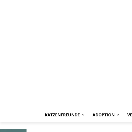
HAPPY END
Betty und Ner
KATZENFREUNDE
ADOPTION
V