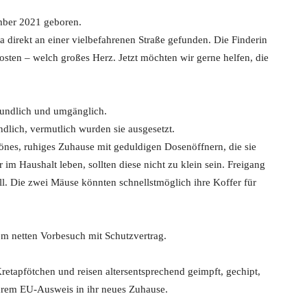
mber 2021 geboren.
direkt an einer vielbefahrenen Straße gefunden. Die Finderin
osten – welch großes Herz. Jetzt möchten wir gerne helfen, die
reundlich und umgänglich.
ndlich, vermutlich wurden sie ausgesetzt.
önes, ruhiges Zuhause mit geduldigen Dosenöffnern, die sie
m Haushalt leben, sollten diese nicht zu klein sein. Freigang
oll. Die zwei Mäuse könnten schnellstmöglich ihre Koffer für
em netten Vorbesuch mit Schutzvertrag.
retapfötchen und reisen altersentsprechend geimpft, gechipt,
 ihrem EU-Ausweis in ihr neues Zuhause.