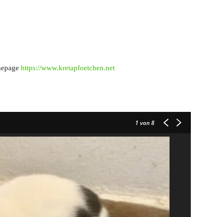
omepage
https://www.kretapfoetchen.net
1
von 8