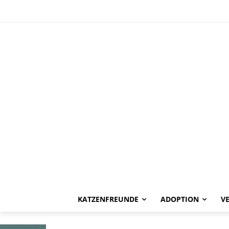
HAPPY END
Bilbo -vermitt
KATZENFREUNDE
ADOPTION
V