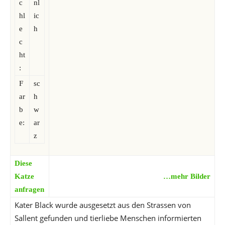
c
nl
hl
ic
e
h
c
ht
:
F
sc
ar
h
b
w
e:
ar
z
Diese
Katze
…mehr Bilder
anfragen
Kater Black wurde ausgesetzt aus den Strassen von
Sallent gefunden und tierliebe Menschen informierten