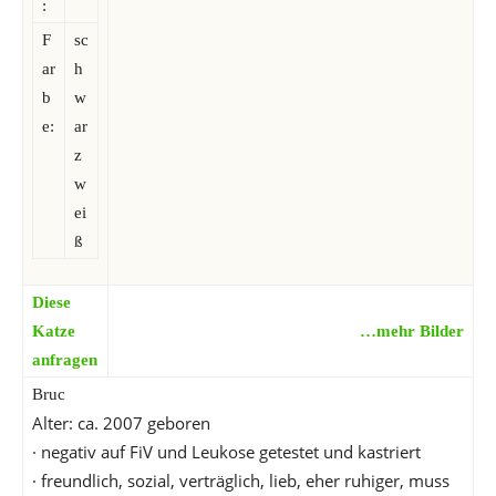
:
F
sc
ar
h
b
w
e:
ar
z
w
ei
ß
Diese
Katze
…mehr Bilder
anfragen
Bruc
Alter: ca. 2007 geboren
· negativ auf FiV und Leukose getestet und kastriert
· freundlich, sozial, verträglich, lieb, eher ruhiger, muss