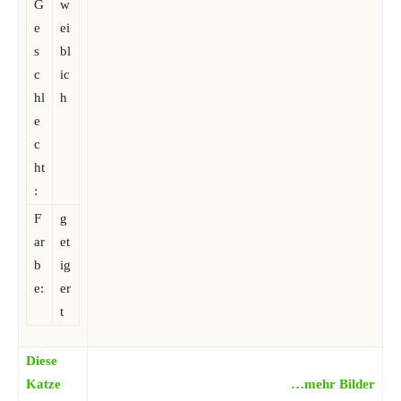
G
w
e
ei
s
bl
c
ic
hl
h
e
c
ht
:
F
g
ar
et
b
ig
e:
er
t
Diese
Katze
…mehr Bilder