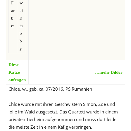
F
w
ar
ei
b
ß
e:
ta
b
b
y
Diese
Katze
…mehr Bilder
anfragen
Chloe, w., geb. ca. 07/2016, PS Rumänien
Chloe wurde mit ihren Geschwistern Simon, Zoe und
Jolie im Wald ausgesetzt. Das Quartett wurde in einem
privaten Tierheim aufgenommen und muss dort leider
die meiste Zeit in einem Käfig verbringen.