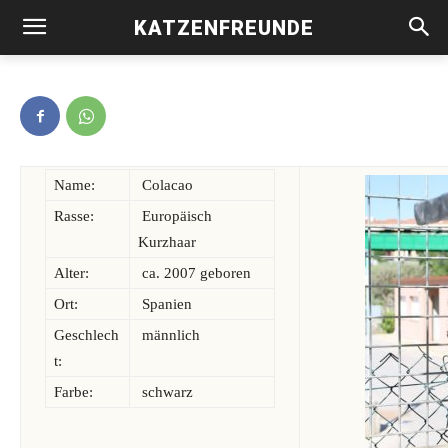
KATZENFREUNDE
Colacao-vermittelt-
Name:
Colacao
Rasse:
Europäisch
Kurzhaar
Alter:
ca. 2007 geboren
Ort:
Spanien
Geschlech
männlich
t:
Farbe:
schwarz