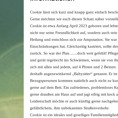
Cookie lässt sich kurz und knapp ganz einfach besc
Gerne möchten wir euch diesen Schatz näher vorst
Cookie ist etwa Anfang April 2023 geboren und lebte 
nicht nur seine Freundlichkeit auf, sondern auch sein
Heilung und entschloss sich zur Amputation. Sie war s
Einschränkungen hat. Gleichzeitig kastriert, sollte d
zurück. So war der Plan……doch weit gefehlt! Pfleg
und gerät regelrecht ins Schwärmen, wenn sie von ihr
sich mit allen und jedem, auf 4 Pfoten und 2 Beinen. D
deshalb augenzwinkernd „Babysitter“ genannt. Er ist 
Bezugspersonen kommen natürlich auch nicht zu kurz.
gerne auf dem Bett. Ein zufriedenes, problemloses Ke
gerne draußen am Haus auf und jagt eifrig mit keck
Leidenschaft möchte er auch künftig gerne nachgeh
gefährlichem, ihm unbekannten Straßenverkehr.
Cookie ist ein ideales und geselliges Familienmitglie