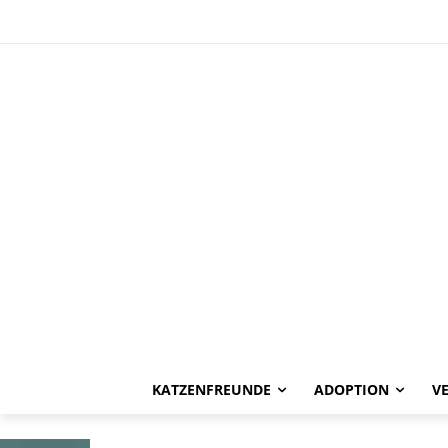
HAPPY END
Cookie -vermit
KATZENFREUNDE
ADOPTION
V