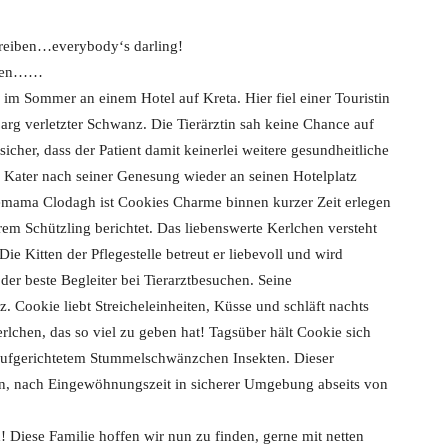
hreiben…everybody‘s darling!
ellen……
im Sommer an einem Hotel auf Kreta. Hier fiel einer Touristin
 arg verletzter Schwanz. Die Tierärztin sah keine Chance auf
icher, dass der Patient damit keinerlei weitere gesundheitliche
er Kater nach seiner Genesung wieder an seinen Hotelplatz
emama Clodagh ist Cookies Charme binnen kurzer Zeit erlegen
em Schützling berichtet. Das liebenswerte Kerlchen versteht
ie Kitten der Pflegestelle betreut er liebevoll und wird
der beste Begleiter bei Tierarztbesuchen. Seine
 Cookie liebt Streicheleinheiten, Küsse und schläft nachts
rlchen, das so viel zu geben hat! Tagsüber hält Cookie sich
 aufgerichtetem Stummelschwänzchen Insekten. Dieser
en, nach Eingewöhnungszeit in sicherer Umgebung abseits von
d! Diese Familie hoffen wir nun zu finden, gerne mit netten