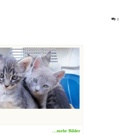
0
…mehr Bilder