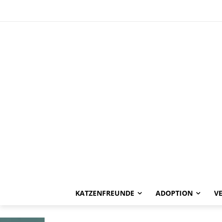
HAPPY END
Die 4 Flasche
Zuhause
KATZENFREUNDE
ADOPTION
V