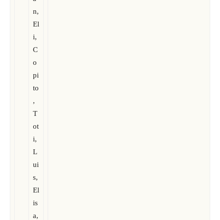
n,
El
i,
C
o
pi
to
,
T
ot
i,
L
ui
s,
El
is
a,