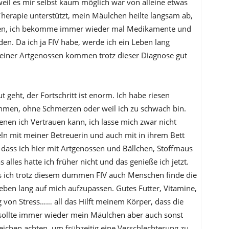
 weil es mir selbst kaum möglich war von alleine etwas
erapie unterstützt, mein Mäulchen heilte langsam ab,
fen, ich bekomme immer wieder mal Medikamente und
n. Da ich ja FIV habe, werde ich ein Leben lang
 meiner Artgenossen kommen trotz dieser Diagnose gut
t geht, der Fortschritt ist enorm. Ich habe riesen
ehmen, ohne Schmerzen oder weil ich zu schwach bin.
enen ich Vertrauen kann, ich lasse mich zwar nicht
n mit meiner Betreuerin und auch mit in ihrem Bett
s, dass ich hier mit Artgenossen und Bällchen, Stoffmaus
 alles hatte ich früher nicht und das genieße ich jetzt.
ss ich trotz diesem dummen FIV auch Menschen finde die
eben lang auf mich aufzupassen. Gutes Futter, Vitamine,
von Stress…… all das Hilft meinem Körper, dass die
 sollte immer wieder mein Mäulchen aber auch sonst
eichen achten, um frühzeitig eine Verschlechterung zu