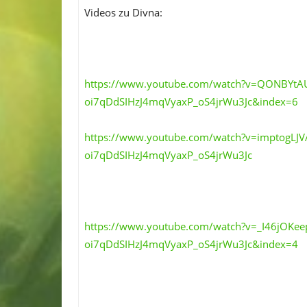
Videos zu Divna:
https://www.youtube.com/watch?v=QONBYtAU
oi7qDdSIHzJ4mqVyaxP_oS4jrWu3Jc&index=6
https://www.youtube.com/watch?v=imptogLJV
oi7qDdSIHzJ4mqVyaxP_oS4jrWu3Jc
https://www.youtube.com/watch?v=_I46jOKee
oi7qDdSIHzJ4mqVyaxP_oS4jrWu3Jc&index=4