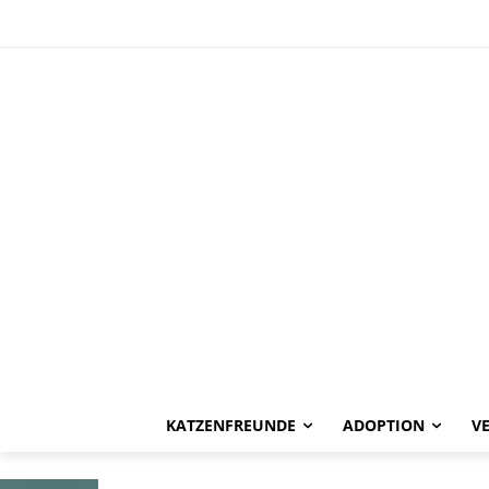
HAPPY END
Divna -vermitt
KATZENFREUNDE
ADOPTION
V