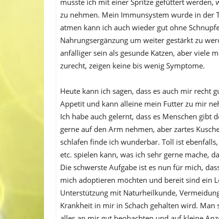
musste ich mit einer Spritze gefüttert werden,
zu nehmen. Mein Immunsystem wurde in der Th
atmen kann ich auch wieder gut ohne Schnup
Nahrungsergänzung um weiter gestärkt zu werde
anfälliger sein als gesunde Katzen, aber viele
zurecht, zeigen keine bis wenig Symptome.
Heute kann ich sagen, dass es auch mir recht gu
Appetit und kann alleine mein Futter zu mir n
Ich habe auch gelernt, dass es Menschen gibt d
gerne auf den Arm nehmen, aber zartes Kuschel
schlafen finde ich wunderbar. Toll ist ebenfall
etc. spielen kann, was ich sehr gerne mache, das
Die schwerste Aufgabe ist es nun für mich, da
mich adoptieren möchten und bereit sind ein L
Unterstützung mit Naturheilkunde, Vermeidung 
Krankheit in mir in Schach gehalten wird. Man
alles an mir gut beobachten und auf kleine Anz