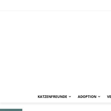
HAPPY END
Elena -vermitt
KATZENFREUNDE
ADOPTION
V