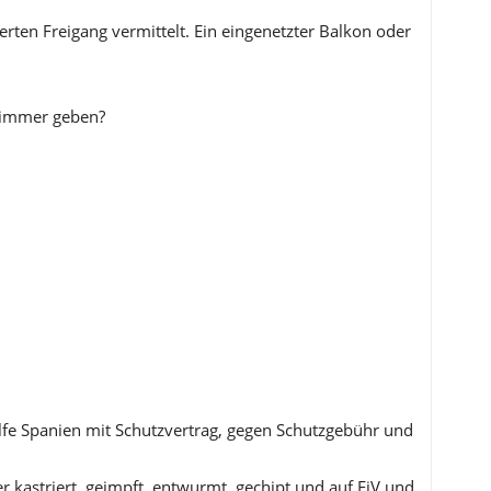
erten Freigang vermittelt. Ein eingenetzter Balkon oder
r immer geben?
ilfe Spanien mit Schutzvertrag, gegen Schutzgebühr und
 kastriert, geimpft, entwurmt, gechipt und auf FiV und