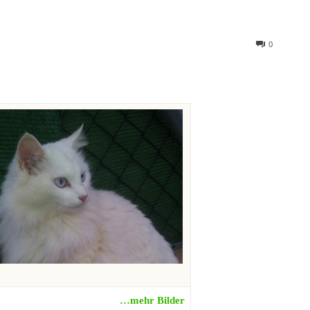
0
…mehr Bilder