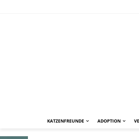
HAPPY END
Esmeralda -ve
KATZENFREUNDE
ADOPTION
V