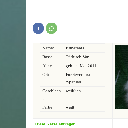
Name:
Esmeralda
Rasse:
Türkisch Van
Alter:
geb. ca Mai 2011
Ort:
Fuerteventura
/Spanien
Geschlech
weiblich
t:
Farbe:
weiß
Diese Katze anfragen