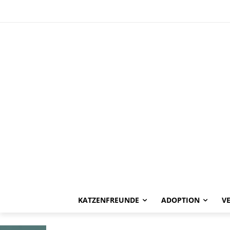
HAPPY END
Fabiana -vermi
KATZENFREUNDE
ADOPTION
V