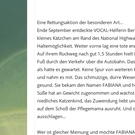
Eine Rettungsaktion der besonderen Art…
Ende September entdeckte VOCAL-Helferin Bernie
kleines Kätzchen am Rand des National Highway
Haltemöglichkeit. Weiter vorne lag eine tote e
Auf ihrem Rückweg nach gut 1,5 Stunden hielt B
Fuß durch den Verkehr über die Autobahn. Das k
als hätte es gewartet. Keine Spur von weiteren
und nahm es mit. Das schmutzige, dürre Wesen 
gesund. Sie bekam den Namen FABIANA und holt 
Süße hat an Gewicht zugenommen und wächst s
niedliches Katzenkind, das Zuwendung liebt u
auf dem Schoß der Pflegemama ausruht. Und di
ausschlagen…
Wer ist gleicher Meinung und möchte FABIANA k