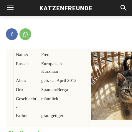
KATZENFREUNDE
Fred -vermittelt-
Name:
Fred
Rasse:
Europäisch
Kurzhaar
Alter:
geb. ca. April 2012
Ort:
Spanien/Berga
Geschlecht
männlich
:
Farbe:
grau getigert