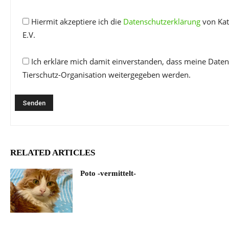
Hiermit akzeptiere ich die
Datenschutzerklärung
von Kat
E.V.
Ich erkläre mich damit einverstanden, dass meine Daten
Tierschutz-Organisation weitergegeben werden.
RELATED ARTICLES
Poto -vermittelt-