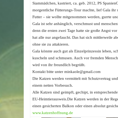
Siammädchen, kastriert, ca. geb. 2012, PS SpanienG
morgentliche Fütterungs-Tour machte, lief Gala ihr 
Futter – sie wollte mitgenommen werden, gurrte un
Gala ist sehr anhänglich, verschmust und menschenb
denn die ersten zwei Tage hatte sie große Angst vo
hat alle nur angefaucht. Das hat sich mittlerweile a
ohne sie zu attakieren.
Gala könnte auch gut als Einzelprinzessin leben, sc
kuscheln und schmusen. Auch vor fremden Menschen
wird von ihr freundlich begrüßt.
Kontakt bitte unter minkaole@gmail.com
Die Katzen werden vermittelt mit Schutzvertrag u
einem netten Vorbesuch.
Alle Katzen sind geimpft, gechipt, in entsprechende
EU-Heimtierausweis.Die Katzen werden in der Regel
einen gesicherten Balkon oder einen absolut gesi
www.katzenhoffnung.de