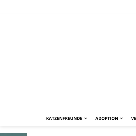
HAPPY END
Gala -vermitte
KATZENFREUNDE
ADOPTION
V