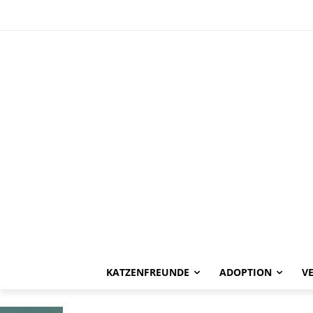
HAPPY END
Gina und Mart
KATZENFREUNDE
ADOPTION
V