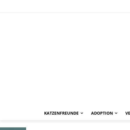
HAPPY END
Gordi -vermitt
KATZENFREUNDE
ADOPTION
V