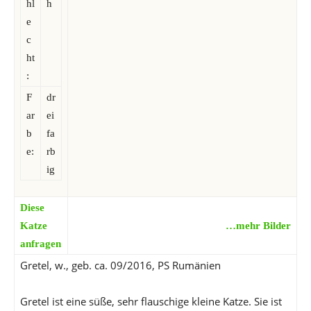
hl
h
e
c
ht
:
F
dr
ar
ei
b
fa
e:
rb
ig
Diese
Katze
…mehr Bilder
anfragen
Gretel, w., geb. ca. 09/2016, PS Rumänien
Gretel ist eine süße, sehr flauschige kleine Katze. Sie ist