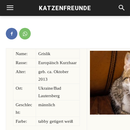
KATZENFREUNDE
Grislik -vermittelt-
Name:
Grislik
Rasse:
Europäisch Kurzhaar
Alter:
geb. ca. Oktober
2013
Ort:
Ukraine/Bad
Lautersberg
Geschlec
männlich
ht:
Farbe:
tabby getigert weiß