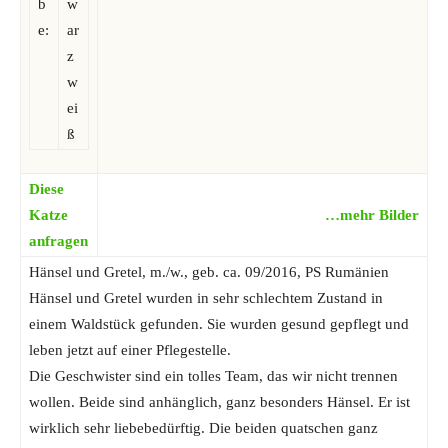
b
w
e:
ar
z
w
ei
ß
Diese
Katze
…mehr Bilder
anfragen
Hänsel und Gretel, m./w., geb. ca. 09/2016, PS Rumänien
Hänsel und Gretel wurden in sehr schlechtem Zustand in
einem Waldstück gefunden. Sie wurden gesund gepflegt und
leben jetzt auf einer Pflegestelle.
Die Geschwister sind ein tolles Team, das wir nicht trennen
wollen. Beide sind anhänglich, ganz besonders Hänsel. Er ist
wirklich sehr liebebedürftig. Die beiden quatschen ganz