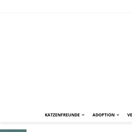
HAPPY END
Indigo -vermit
KATZENFREUNDE
ADOPTION
V