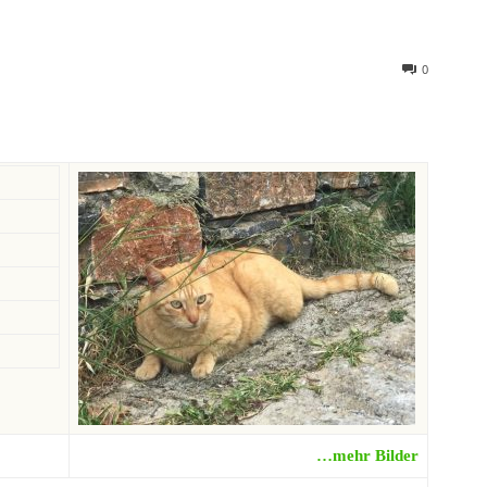
0
…mehr Bilder