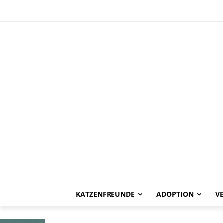
HAPPY END
Jasper -vermit
KATZENFREUNDE
ADOPTION
V