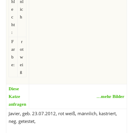
hl
nl
e
ic
c
h
ht
:
F
r
ar
ot
b
w
e:
ei
ß
Diese
Katze
…mehr Bilder
anfragen
Javier, geb. 23.07.2012, rot weiß, männlich, kastriert,
neg. getestet,