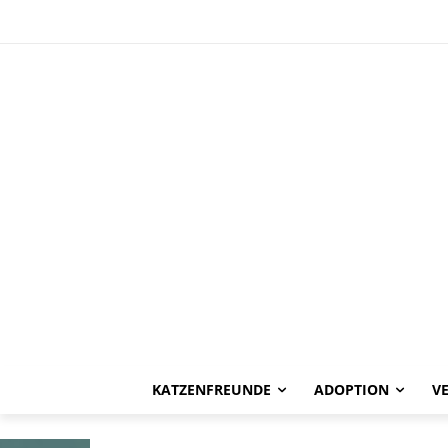
HAPPY END
Jean Genie -ve
KATZENFREUNDE
ADOPTION
V