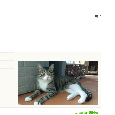
0
…mehr Bilder