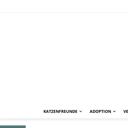
HAPPY END
Jorna -vermitt
KATZENFREUNDE
ADOPTION
V