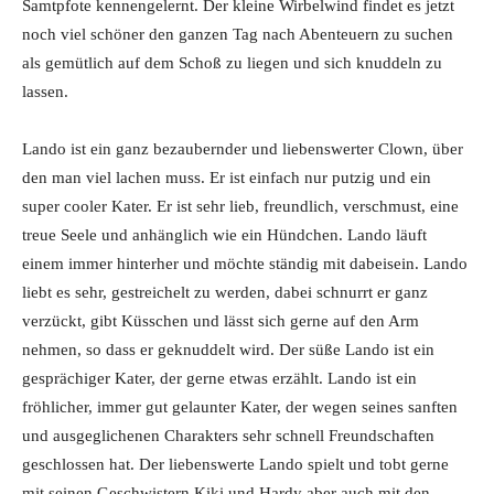
Samtpfote kennengelernt. Der kleine Wirbelwind findet es jetzt
noch viel schöner den ganzen Tag nach Abenteuern zu suchen
als gemütlich auf dem Schoß zu liegen und sich knuddeln zu
lassen.
Lando ist ein ganz bezaubernder und liebenswerter Clown, über
den man viel lachen muss. Er ist einfach nur putzig und ein
super cooler Kater. Er ist sehr lieb, freundlich, verschmust, eine
treue Seele und anhänglich wie ein Hündchen. Lando läuft
einem immer hinterher und möchte ständig mit dabeisein. Lando
liebt es sehr, gestreichelt zu werden, dabei schnurrt er ganz
verzückt, gibt Küsschen und lässt sich gerne auf den Arm
nehmen, so dass er geknuddelt wird. Der süße Lando ist ein
gesprächiger Kater, der gerne etwas erzählt. Lando ist ein
fröhlicher, immer gut gelaunter Kater, der wegen seines sanften
und ausgeglichenen Charakters sehr schnell Freundschaften
geschlossen hat. Der liebenswerte Lando spielt und tobt gerne
mit seinen Geschwistern Kiki und Hardy aber auch mit den