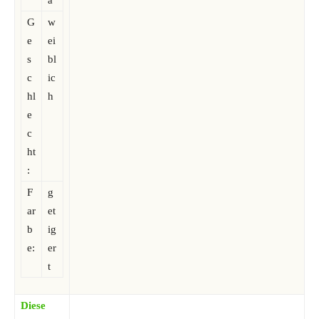
a
G
w
e
ei
s
bl
c
ic
hl
h
e
c
ht
:
F
g
ar
et
b
ig
e:
er
t
Diese