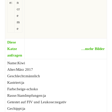
e:
n
cr
e
m
e
Diese
Katze
…mehr Bilder
anfragen
Name:Kiwi
Alter:März 2017
Geschlecht:männlich
Kastriert:ja
Farbe:beige-schoko
Rasse:SiamImpfungen:ja
Getestet auf FIV und Leukose:negativ
Gechippt:ja