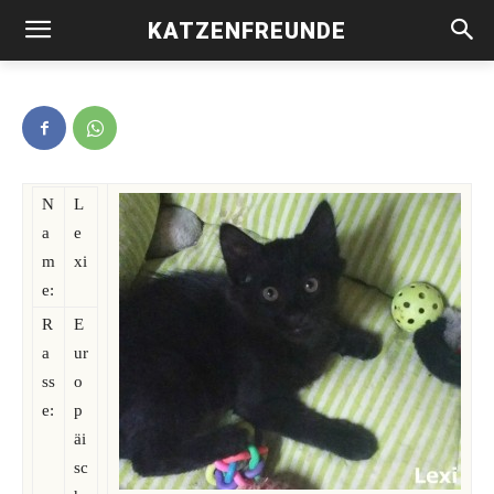
KATZENFREUNDE
Lexi -vermittelt-
N
L
a
e
m
xi
e:
R
E
a
ur
ss
o
e:
p
äi
sc