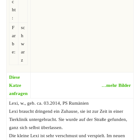
c
ht
:
F
sc
ar
h
b
w
e:
ar
z
Diese
Katze
…mehr Bilder
anfragen
Lexi, w., geb. ca. 03.2014, PS Rumänien
Lexi braucht dringend ein Zuhause, sie ist zur Zeit in einer
Tierklinik untergebracht. Sie wurde auf der Straße gefunden,
ganz sich selbst überlassen.
Die kleine Lexi ist sehr verschmust und verspielt. Im neuen