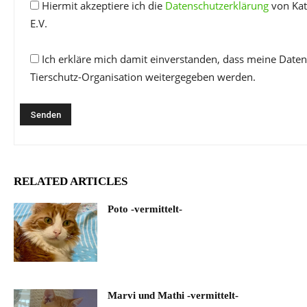
Hiermit akzeptiere ich die
Datenschutzerklärung
von Kat
E.V.
Ich erkläre mich damit einverstanden, dass meine Daten
Tierschutz-Organisation weitergegeben werden.
RELATED ARTICLES
Poto -vermittelt-
Marvi und Mathi -vermittelt-