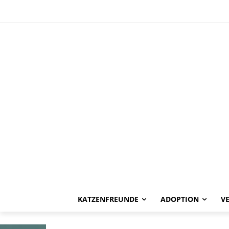
HAPPY END
Marisol -vermi
KATZENFREUNDE
ADOPTION
V