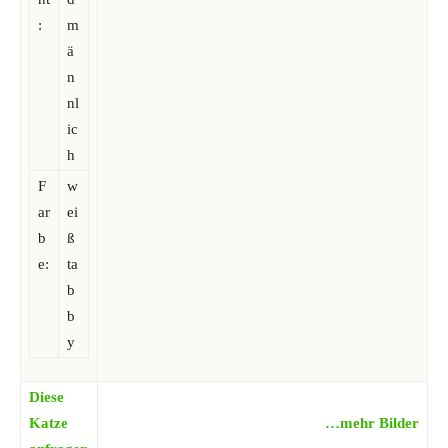
:
m
ä
n
nl
ic
h
F
w
ar
ei
b
ß
e:
ta
b
b
y
Diese
Katze
…mehr Bilder