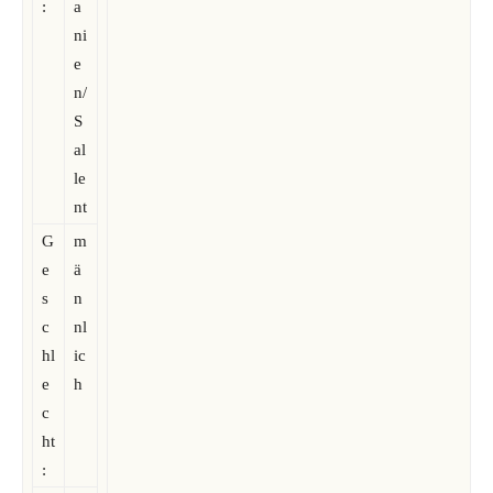
:
a
ni
e
n/
S
al
le
nt
G
m
e
ä
s
n
c
nl
hl
ic
e
h
c
ht
: