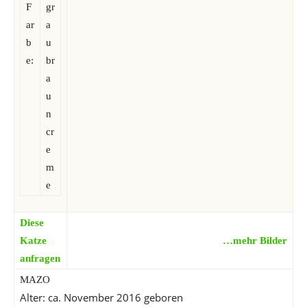
F
gr
ar
a
b
u
e:
br
a
u
n
cr
e
m
e
Diese
Katze
…mehr Bilder
anfragen
MAZO
Alter: ca. November 2016 geboren