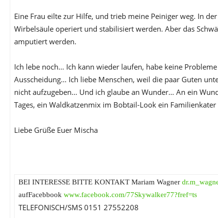
Eine Frau eilte zur Hilfe, und trieb meine Peiniger weg. In de
Wirbelsäule operiert und stabilisiert werden. Aber das Sch
amputiert werden.
Ich lebe noch… Ich kann wieder laufen, habe keine Probleme
Ausscheidung… Ich liebe Menschen, weil die paar Guten unter
nicht aufzugeben… Und ich glaube an Wunder… An ein Wunde
Tages, ein Waldkatzenmix im Bobtail-Look ein Familienkat
Liebe Grüße Euer Mischa
BEI INTERESSE BITTE KONTAKT Mariam Wagner
dr.m_wagn
aufFacebbook
www.facebook.com/77Skywalker77?fref=ts
TELEFONISCH/SMS 0151 27552208