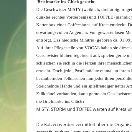
Briefmarke ins Glück gesucht
Die Geschwister MISTY (weiblich, dreifarbig, rotget
dunkles rechtes Vorderbein) und TOFFEE (männlic
Kartenbox eines Coffeeshops auf Kreta entdeckt. Dr
erwartungsvollen Augen an. Von gewissenlosen Mens
entsorgt. Das niedliche Minitrio (geboren ca. 01.0
Auf ihrer Pflegestelle von VOCAL haben sie dieses 
Geschwister blühen regelrecht auf, spielen gerne 
schleichen sie sich in die Herzen ihrer menschliche
erreicht. Doch jede „Post“ möchte einmal an ihr
bezaubernden Fellnäschen nun jeder ihren persönli
Streichelnde Hände und ein spielfreudiger netter Art
Fellknäuel vorhanden, kann gerne ein Geschwister
die Briefmarke ins Glück?
MISTY, STORM und TOFFEE warten auf Kreta und
Die Katzen werden vermittelt über die Organis
geimpft, gechipt, kastriert (in entsprechendem 