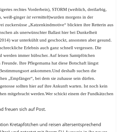
igertes rechtes Vorderbein), STORM (weiblich, dreifarbig,
h, weiß-ginger
ist vermittelt
)wurden morgens in der
ei zuckersüsse „Katzenkindmotive“ blickten ihre Retterin aus
chen als unerwünschter Ballast hier bei Dunkelheit
9.2014) war unterkühlt und geschockt, ansonsten aber gesund.
schreckliche Erlebnis auch ganz schnell vergessen. Die
und werden immer hübscher. Auf leisen Samtpfötchen
n Freunde. Ihre Pflegemama hat diese Botschaft längst
em Bestimmungsort ankommen.Und deshalb suchen die
chen „Empfänger“, bei dem sie zuhause sein dürfen.
genosse sollten hier auf ihre Ankunft warten. Ist noch kein
chen mitgebracht werden.Wer schickt einem der Fundkätzchen
 freuen sich auf Post.
ation Kretapfötchen und reisen altersentsprechend
Alter) und getestet mit ihrem EU-Ausweis in ihr neues