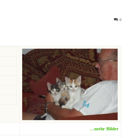
0
…mehr Bilder