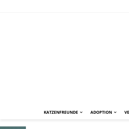
HAPPY END
Misty, Toffee
vermittelt-
KATZENFREUNDE
ADOPTION
V