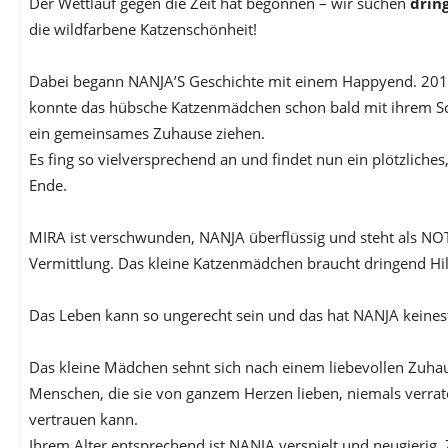
Der Wettlauf gegen die Zeit hat begonnen – wir suchen
drin
die wildfarbene Katzenschönheit!
Dabei begann NANJA’S Geschichte mit einem Happyend. 201
konnte das hübsche Katzenmädchen schon bald mit ihrem S
ein gemeinsames Zuhause ziehen.
Es fing so vielversprechend an und findet nun ein plötzliches
Ende.
MIRA ist verschwunden, NANJA überflüssig und steht als NO
Vermittlung. Das kleine Katzenmädchen braucht dringend Hil
Das Leben kann so ungerecht sein und das hat NANJA keinesfa
Das kleine Mädchen sehnt sich nach einem liebevollen Zuhau
Menschen, die sie von ganzem Herzen lieben, niemals verra
vertrauen kann.
Ihrem Alter entsprechend ist NANJA verspielt und neugierig.